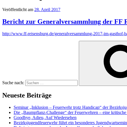
Veröffentlicht am
28. April 2017
Bericht zur Generalversammlung der FF 
http://www.ff-reisensburg.de/generalversammlung-2017-im-gasthof-b
Suche nach:
Neueste Beiträge
Seminar „Inklusion – Feuerwehr trotz Handicap“ der Bezirks
Die „Baumpflanz-Challenge“ der Feuerwehren – eine kritische 
Goodbye, Adieu, Auf Wiedersehen
Bezirksjugendfeuerwehr führt ein besonderes Jugendwartsemi