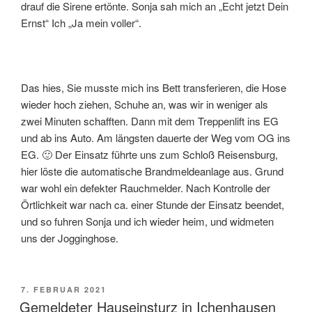
drauf die Sirene ertönte. Sonja sah mich an „Echt jetzt Dein
Ernst“ Ich „Ja mein voller“.
Das hies, Sie musste mich ins Bett transferieren, die Hose
wieder hoch ziehen, Schuhe an, was wir in weniger als
zwei Minuten schafften. Dann mit dem Treppenlift ins EG
und ab ins Auto. Am längsten dauerte der Weg vom OG ins
EG. 🙂 Der Einsatz führte uns zum Schloß Reisensburg,
hier löste die automatische Brandmeldeanlage aus. Grund
war wohl ein defekter Rauchmelder. Nach Kontrolle der
Örtlichkeit war nach ca. einer Stunde der Einsatz beendet,
und so fuhren Sonja und ich wieder heim, und widmeten
uns der Jogginghose.
VERÖFFENTLICHT
7. FEBRUAR 2021
AM
Gemeldeter Hauseinsturz in Ichenhausen