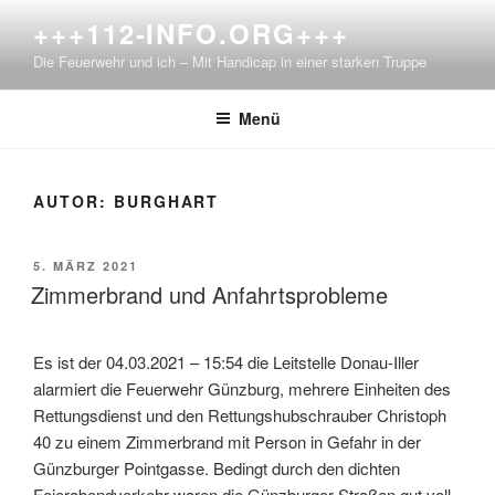
Zum
+++112-INFO.ORG+++
Inhalt
Die Feuerwehr und ich – Mit Handicap in einer starken Truppe
springen
Menü
AUTOR:
BURGHART
VERÖFFENTLICHT
5. MÄRZ 2021
AM
Zimmerbrand und Anfahrtsprobleme
Es ist der 04.03.2021 – 15:54 die Leitstelle Donau-Iller
alarmiert die Feuerwehr Günzburg, mehrere Einheiten des
Rettungsdienst und den Rettungshubschrauber Christoph
40 zu einem Zimmerbrand mit Person in Gefahr in der
Günzburger Pointgasse. Bedingt durch den dichten
Feierabendverkehr waren die Günzburger Straßen gut voll,