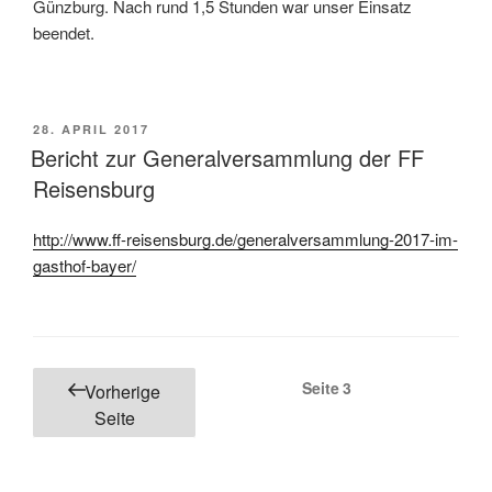
Günzburg. Nach rund 1,5 Stunden war unser Einsatz
beendet.
VERÖFFENTLICHT
28. APRIL 2017
AM
Bericht zur Generalversammlung der FF
Reisensburg
http://www.ff-reisensburg.de/generalversammlung-2017-im-
gasthof-bayer/
Seitennummerierung
Seite
3
Vorherige
der
Seite
Beiträge